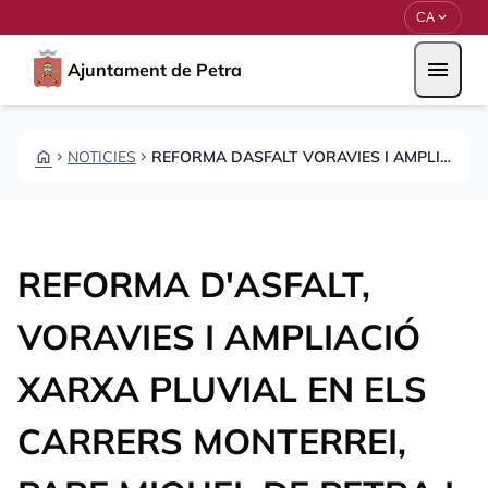
Vés al contingut
Saltar al contingut
expand_more
CA
menu
Ajuntament de Petra
HOME
NOTICIES
REFORMA DASFALT VORAVIES I AMPLIACIO XARXA PLUVIAL EN ELS CARRERS MONTERREI PARE MIQUEL DE
CHEVRON_RIGHT
CHEVRON_RIGHT
REFORMA D'ASFALT,
VORAVIES I AMPLIACIÓ
XARXA PLUVIAL EN ELS
CARRERS MONTERREI,