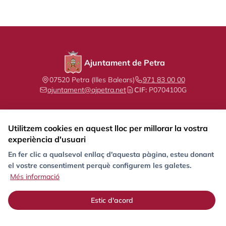
Ajuntament de Petra
07520 Petra (Illes Balears)
971 83 00 00
ajuntament@ajpetra.net
CIF:
P0704100G
Utilitzem cookies en aquest lloc per millorar la vostra
experiència d'usuari
Segueix-nos a les xarxes socials
En fer clic a qualsevol enllaç d'aquesta pàgina, esteu donant
el vostre consentiment perquè configurem les galetes.
Protecció de dades
RAT
Avís Legal
Política de galetes (Cookies)
Més informació
Contacte
Estic d'acord
© 2026 Ajuntament de Petra. Tots els drets reservats.