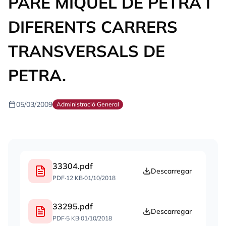
PARE MIQUEL DE PETRA I
DIFERENTS CARRERS
TRANSVERSALS DE
PETRA.
calendar_today
05/03/2009
Administració General
33304.pdf
Descarregar
PDF
·
12 KB
·
01/10/2018
33295.pdf
Descarregar
PDF
·
5 KB
·
01/10/2018