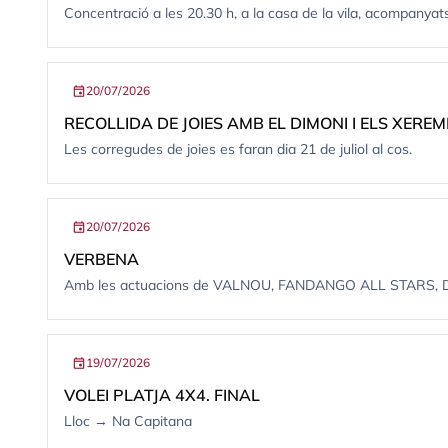
Concentració a les 20.30 h, a la casa de la vila, acompa
event
20/07/2026
RECOLLIDA DE JOIES AMB EL DIMONI I ELS XEREM
Les corregudes de joies es faran dia 21 de juliol al cos.
event
20/07/2026
VERBENA
Amb les actuacions de VALNOU, FANDANGO ALL STARS, D
event
19/07/2026
VOLEI PLATJA 4X4. FINAL
Lloc → Na Capitana