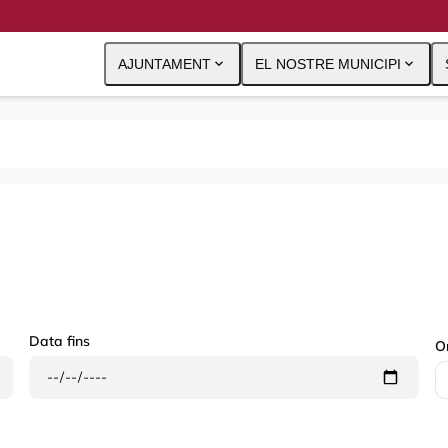
expand_more
expand_more
AJUNTAMENT
EL NOSTRE MUNICIPI
Data fins
O