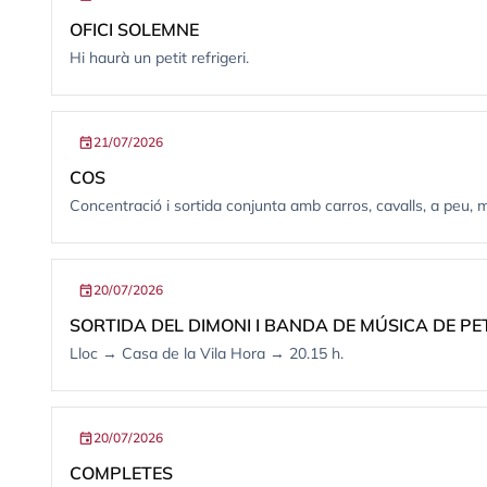
OFICI SOLEMNE
Hi haurà un petit refrigeri.
event
21/07/2026
COS
Concentració i sortida conjunta amb carros, cavalls, a peu
event
20/07/2026
SORTIDA DEL DIMONI I BANDA DE MÚSICA DE P
Lloc → Casa de la Vila Hora → 20.15 h.
event
20/07/2026
COMPLETES