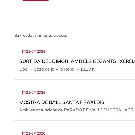
327 esdeveniments trobats
Llistat d'esdeveniments
event
21/07/2026
SORTIDA DEL DIMONI AMB ELS GEGANTS I XERE
Lloc → Casa de la Vila Hora → 10.30 h.
event
21/07/2026
MOSTRA DE BALL SANTA PRAXEDIS
Amb les actuacions de PARADO DE VALLDEMOSSA i AG
event
21/07/2026