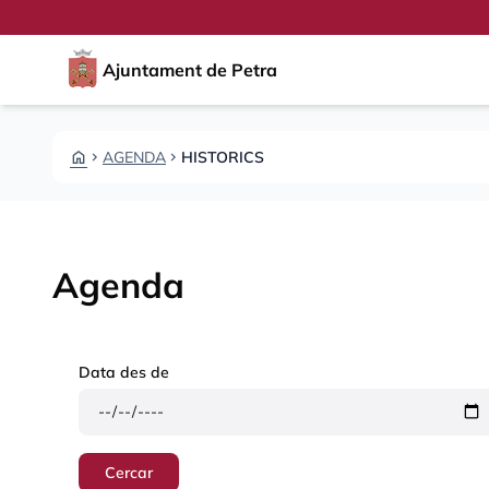
Vés al contingut
Saltar al contingut
Ajuntament de Petra
HOME
AGENDA
HISTORICS
CHEVRON_RIGHT
CHEVRON_RIGHT
Agenda
Data des de