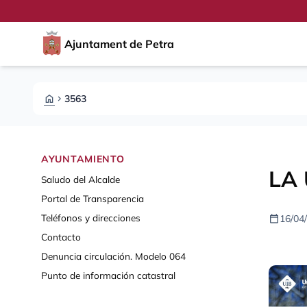
Pasar al contenido principal
Saltar al contingut
Ajuntament de Petra
HOME
3563
CHEVRON_RIGHT
AYUNTAMIENTO
LA
Saludo del Alcalde
Portal de Transparencia
calendar_today
Teléfonos y direcciones
16/04
Contacto
Denuncia circulación. Modelo 064
Punto de información catastral