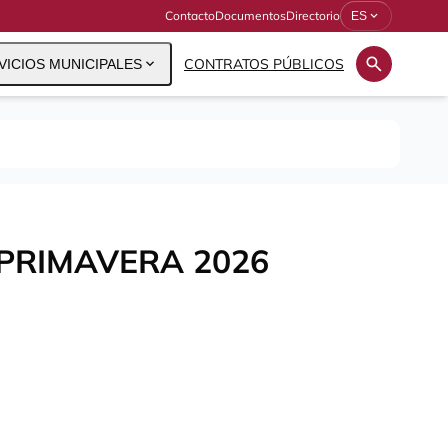
Contacto
Documentos
Directorio
expand_more
ES
search
expand_more
CONTRATOS PÚBLICOS
VICIOS MUNICIPALES
PRIMAVERA 2026