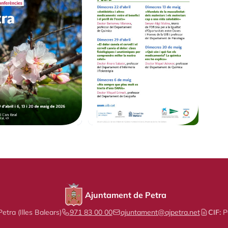
Ajuntament de Petra
etra (Illes Balears)
971 83 00 00
ajuntament@ajpetra.net
CIF:
P