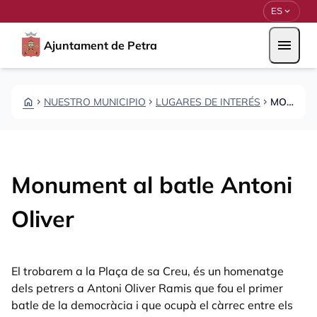
Pasar al contenido principal
Saltar al contingut
expand_more
ES
menu
Ajuntament de Petra
HOME
NUESTRO MUNICIPIO
LUGARES DE INTERÉS
MONUMENTO AL ALCALDE ANTONI OLIVER
CHEVRON_RIGHT
CHEVRON_RIGHT
CHEVRON_RIGHT
Monument al batle Antoni
Oliver
El trobarem a la Plaça de sa Creu, és un homenatge
dels petrers a Antoni Oliver Ramis que fou el primer
batle de la democràcia i que ocupà el càrrec entre els