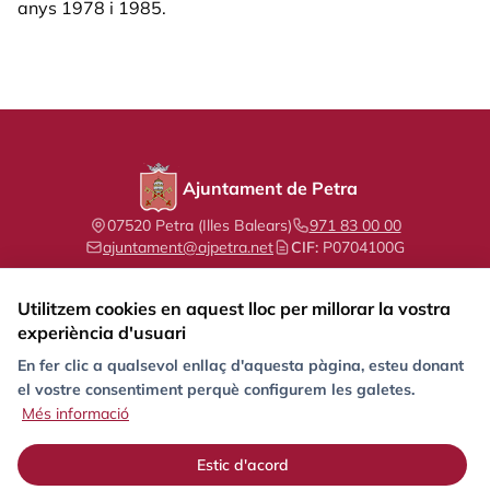
anys 1978 i 1985.
Ajuntament de Petra
07520 Petra (Illes Balears)
971 83 00 00
ajuntament@ajpetra.net
CIF:
P0704100G
Utilitzem cookies en aquest lloc per millorar la vostra
experiència d'usuari
Segueix-nos a les xarxes socials
En fer clic a qualsevol enllaç d'aquesta pàgina, esteu donant
el vostre consentiment perquè configurem les galetes.
Més informació
Protecció de dades
RAT
Documentos
Directorio
Contacto
Estic d'acord