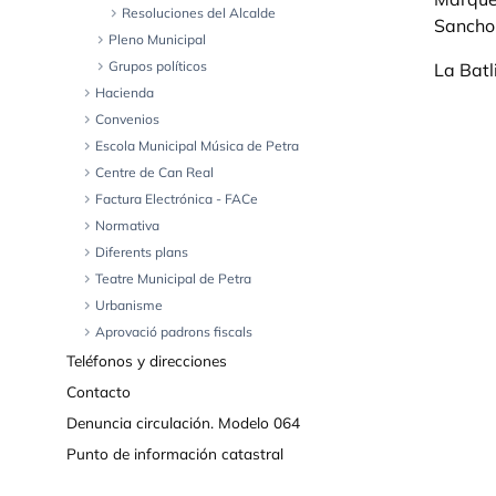
chevron_right
Resoluciones del Alcalde
Sancho
chevron_right
Pleno Municipal
chevron_right
Grupos políticos
La Batl
chevron_right
Hacienda
chevron_right
Convenios
chevron_right
Escola Municipal Música de Petra
chevron_right
Centre de Can Real
chevron_right
Factura Electrónica - FACe
chevron_right
Normativa
chevron_right
Diferents plans
chevron_right
Teatre Municipal de Petra
chevron_right
Urbanisme
chevron_right
Aprovació padrons fiscals
Teléfonos y direcciones
Contacto
Denuncia circulación. Modelo 064
Punto de información catastral