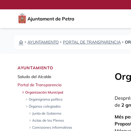
Pasar al contenido principal
Saltar al contingut
Ajuntament de Petra
HOME
AYUNTAMIENTO
PORTAL DE TRANSPARENCIA
OR
CHEVRON_RIGHT
CHEVRON_RIGHT
CHEVRON_RIGHT
AYUNTAMIENTO
Org
Saludo del Alcalde
Portal de Transparencia
chevron_right
Organización Municipal
Després
chevron_right
Organigrama político
de
2 gr
chevron_right
Órganos colegiados
chevron_right
Junta de Gobierno
Més pe
chevron_right
Actas de los Plenos
Proposta
chevron_right
Comisiones informativas
Márquez