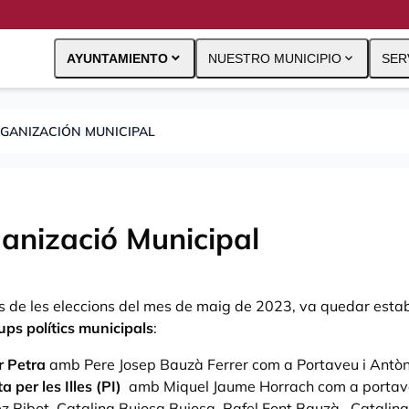
expand_more
expand_more
AYUNTAMIENTO
NUESTRO MUNICIPIO
SER
GANIZACIÓN MUNICIPAL
anizació Municipal
 de les eleccions del mes de maig de 2023, va quedar estab
ups polítics municipals
:
r Petra
amb Pere Josep Bauzà Ferrer com a Portaveu i Antòn
 per les Illes (PI)
amb Miquel Jaume Horrach com a portave
 Ribot, Catalina Bujosa Bujosa, Rafel Font Bauzà, Catalina 