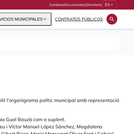
Contacto
Documentos
Directorio
expand_more
ES
search
expand_more
CONTRATOS PÚBLICOS
VICIOS MUNICIPALES
lit l'organigrama polític municipal amb representació
ia Gual Bauzà com a suplent.
u i Víctor Manuel López Sánchez, Magdalena
Gibert Riera, Maria Monserrat Oliver Font i Gabriel