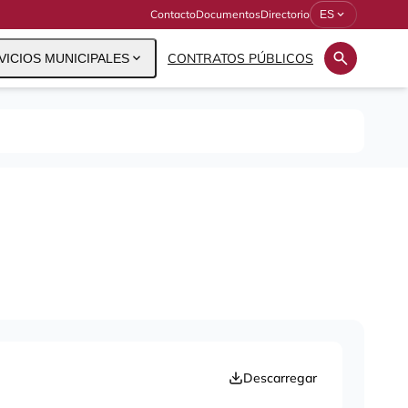
Contacto
Documentos
Directorio
expand_more
ES
search
expand_more
CONTRATOS PÚBLICOS
VICIOS MUNICIPALES
Descarregar