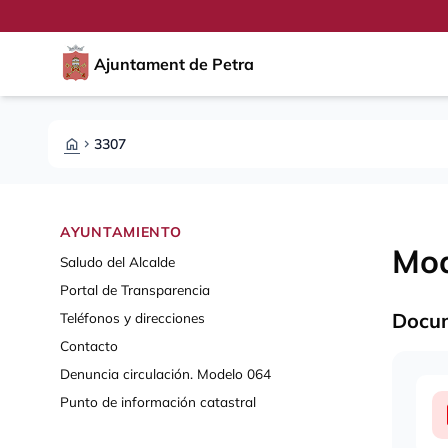
Pasar al contenido principal
Saltar al contingut
Ajuntament de Petra
HOME
3307
CHEVRON_RIGHT
AYUNTAMIENTO
Mod
Saludo del Alcalde
Portal de Transparencia
Docu
Teléfonos y direcciones
Contacto
Denuncia circulación. Modelo 064
Punto de información catastral