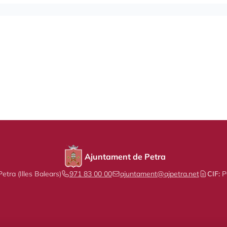
Ajuntament de Petra
etra (Illes Balears)
971 83 00 00
ajuntament@ajpetra.net
CIF:
P