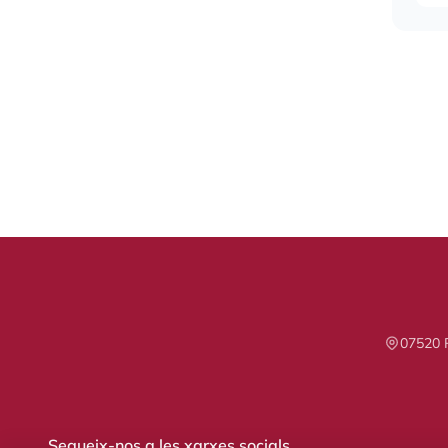
07520 P
Segueix-nos a les xarxes socials