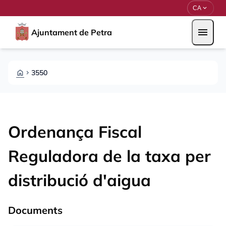
Skip to main content
Saltar al contingut
expand_more
CA
menu
Ajuntament de Petra
HOME
3550
CHEVRON_RIGHT
Ordenança Fiscal
Reguladora de la taxa per
distribució d'aigua
Documents