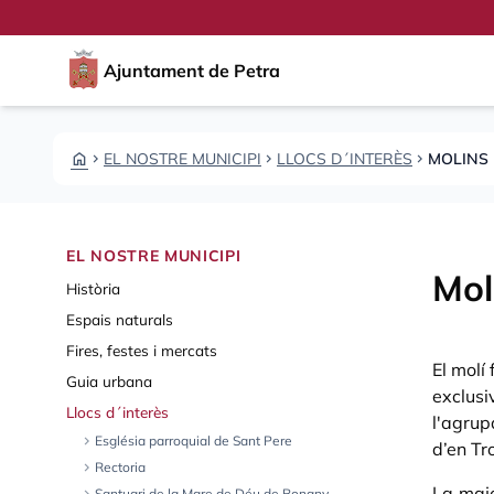
Skip to main content
Saltar al contingut
Ajuntament de Petra
HOME
EL NOSTRE MUNICIPI
LLOCS D´INTERÈS
MOLINS
CHEVRON_RIGHT
CHEVRON_RIGHT
CHEVRON_RIGHT
EL NOSTRE MUNICIPI
Mol
Història
Espais naturals
Fires, festes i mercats
El molí
Guia urbana
exclusi
Llocs d´interès
l'agrup
chevron_right
Església parroquial de Sant Pere
d’en Tr
chevron_right
Rectoria
La majo
Santuari de la Mare de Déu de Bonany