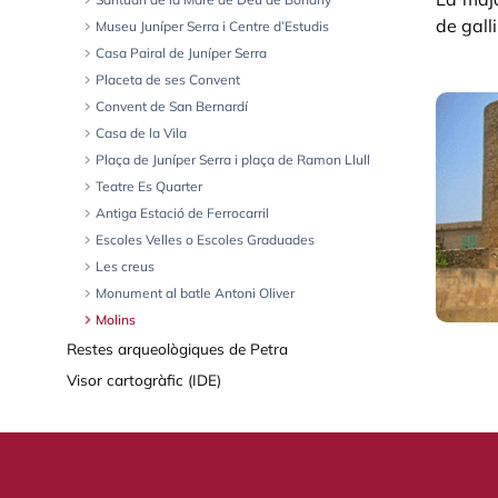
chevron_right
de gall
chevron_right
Museu Juníper Serra i Centre d’Estudis
chevron_right
Casa Pairal de Juníper Serra
chevron_right
Placeta de ses Convent
Gale
chevron_right
Convent de San Bernardí
chevron_right
Casa de la Vila
chevron_right
Plaça de Juníper Serra i plaça de Ramon Llull
chevron_right
Teatre Es Quarter
chevron_right
Antiga Estació de Ferrocarril
chevron_right
Escoles Velles o Escoles Graduades
chevron_right
Les creus
chevron_right
Monument al batle Antoni Oliver
chevron_right
Molins
Restes arqueològiques de Petra
Visor cartogràfic (IDE)