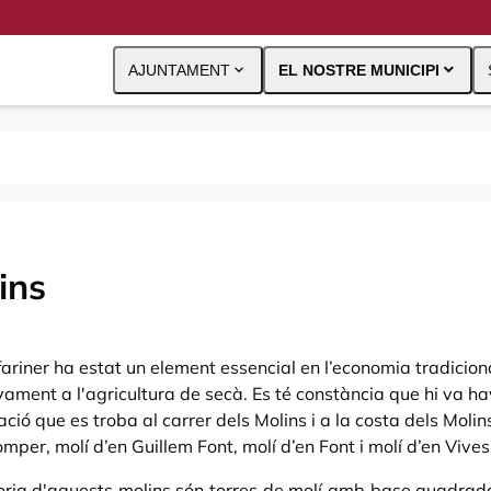
expand_more
expand_more
AJUNTAMENT
EL NOSTRE MUNICIPI
ins
 fariner ha estat un element essencial en l’economia tradicio
vament a l'agricultura de secà. Es té constància que hi va h
ació que es troba al carrer dels Molins i a la costa dels Moli
omper, molí d’en Guillem Font, molí d’en Font i molí d’en Vives
ria d'aquests molins són torres de molí amb base quadrad