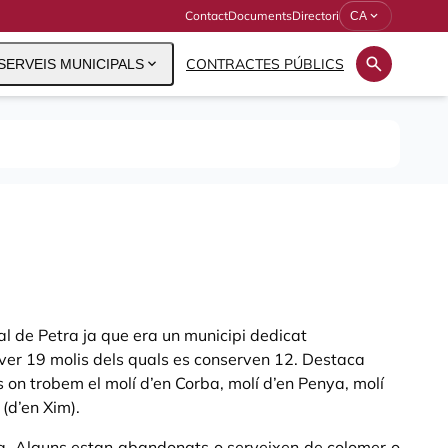
Contact
Documents
Directori
expand_more
CA
search
expand_more
CONTRACTES PÚBLICS
SERVEIS MUNICIPALS
nal de Petra ja que era un municipi dedicat
aver 19 molis dels quals es conserven 12. Destaca
ns on trobem el molí d’en Corba, molí d’en Penya, molí
 (d’en Xim).
a. Alguns estan abandonats o serveixen de colomer o