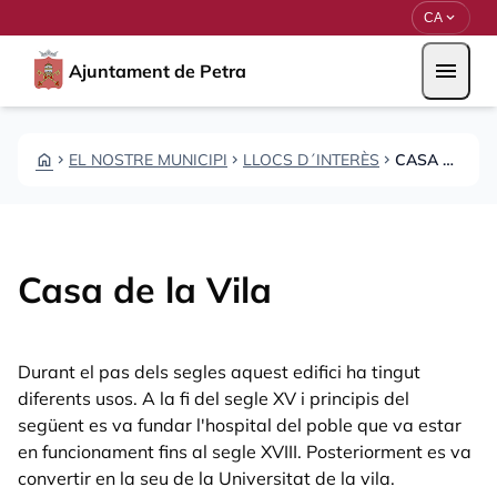
Direkt zum Inhalt
Saltar al contingut
expand_more
CA
menu
Ajuntament de Petra
HOME
EL NOSTRE MUNICIPI
LLOCS D´INTERÈS
CASA DE LA VILA
CHEVRON_RIGHT
CHEVRON_RIGHT
CHEVRON_RIGHT
Casa de la Vila
Durant el pas dels segles aquest edifici ha tingut
diferents usos. A la fi del segle XV i principis del
següent es va fundar l'hospital del poble que va estar
en funcionament fins al segle XVIII. Posteriorment es va
convertir en la seu de la Universitat de la vila.